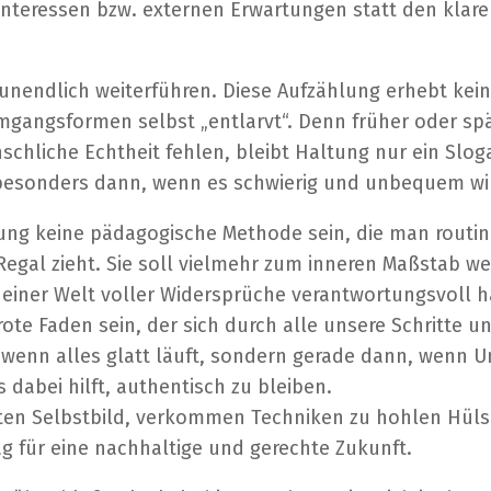
 Interessen bzw. externen Erwartungen statt den klar
 unendlich weiterführen. Diese Aufzählung erhebt kei
Umgangsformen selbst „entlarvt“. Denn früher oder sp
chliche Echtheit fehlen, bleibt Haltung nur ein Sloga
besonders dann, wenn es schwierig und unbequem wi
ung keine pädagogische Methode sein, die man routin
gal zieht. Sie soll vielmehr zum inneren Maßstab werd
 einer Welt voller Widersprüche verantwortungsvoll 
te Faden sein, der sich durch alle unsere Schritte 
t, wenn alles glatt läuft, sondern gerade dann, wenn 
dabei hilft
,
authentisch zu bleiben.
rten Selbstbild, verkommen Techniken zu hohlen Hülse
g für eine nachhaltige und gerechte Zukunft.