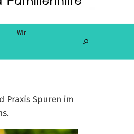
Wir
nd Praxis Spuren im
ms.