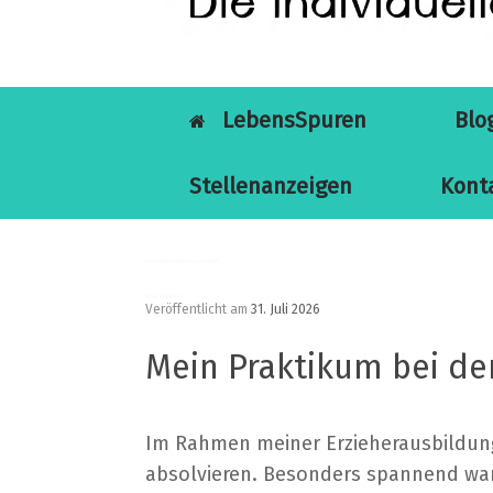
LebensSpuren
Blo
Stellenanzeigen
Kont
Kategorie-Archiv:
Jugendhilfe
Mein Praktium
Veröffentlicht am
31. Juli 2026
Mein Praktikum bei d
Im Rahmen meiner Erzieherausbildung
absolvieren. Besonders spannend war f